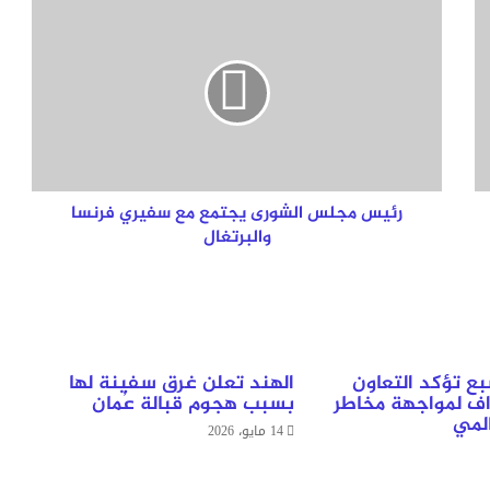
رئيس
مجلس
الشورى
يجتمع
مع
سفيري
فرنسا
والبرتغال
رئيس مجلس الشورى يجتمع مع سفيري فرنسا
والبرتغال
ع تؤكد التعاون
الهند تعلن غرق سفينة لها
اف لمواجهة مخاطر
بسبب هجوم قبالة عُمان
المي
14 مايو، 2026