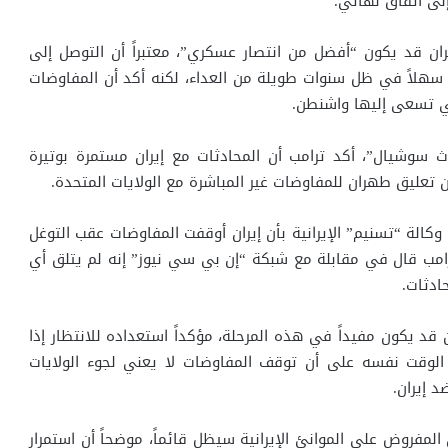
لى اتفاق نهائي.
ان قد يكون “أفضل من انتصار عسكري”، معتبراً أن التوصل إلى
 سهلاً في ظل سنوات طويلة من العداء، لكنه أكد أن المفاوضات
تي تسعى إليها واشنطن.
سوشيال”، أكد ترامب أن المحادثات مع إيران مستمرة بوتيرة
 تعليق طهران للمفاوضات غير المباشرة مع الولايات المتحدة.
كالة “تسنيم” الإيرانية بأن إيران أوقفت المفاوضات عقب التوغل
 ترامب قال في مقابلة مع شبكة “إن بي سي نيوز” إنه لم يتلق أي
ادثات.
قد يكون مفيداً في هذه المرحلة، مؤكداً استعداده للانتظار إذا
الوقت نفسه على أن توقف المفاوضات لا يعني لجوء الولايات
د إيران.
 المفروض على الموانئ الإيرانية سيظل قائماً، موضحاً أن استمرار