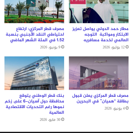
مطار حمد الدولي يواصل تعزيز
مصرف قطر المركزي: ارتفاع
الابتكار ومواكبة التوجه
احتياطي النقد الأجنبي بنسبة
العالمي لخدمة مسافريه
1.52 في المئة الشهر الماضي
12 يوليو، 2026
9 يونيو، 2026
مصرف قطر المركزي يعلن قبول
بنك قطر الوطني يتوقع
بطاقة “هميان” في البحرين
محافظة دول آسيان-6 على زخم
نموها رغم التحديات الاقتصادية
4 يونيو، 2026
العالمية
30 مايو، 2026