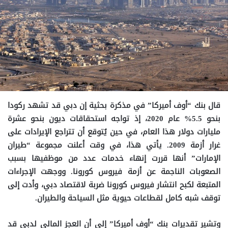
قال بنك “أوف أميركا” في مذكرة بحثية إن دبي قد تشهد ركودا
بنحو 5.5% عام 2020، إذ تواجه استحقاقات ديون بنحو عشرة
مليارات دولار هذا العام، في حين يُتوقع أن تتراجع الإيرادات على
غرار أزمة 2009. يأتي هذا، في وقت أعلنت مجموعة “طيران
الإمارات” أنها قررت إنهاء خدمات عدد من موظفيها بسبب
الصعوبات الناجمة عن أزمة فيروس كورونا. ووجهت الإجراءات
المتبعة لكبح انتشار فيروس كورونا ضربة لاقتصاد دبي، وأدت إلى
توقف شبه كامل لقطاعات حيوية مثل السياحة والطيران.
وتشير تقديرات بنك “أوف أميركا” إلى أن العجز المالي لدبي قد