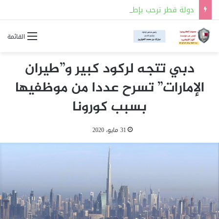
دولة قطر ترحب بإطلاق سراح 15 شخصاً محتجزاً ضمن عملية الدوحة للسلام في شرق الكونغو
القائمة
دبي تتجه لركود كبير و”طيران
الإمارات” تسرح عددا من موظفيها
بسبب كورونا
31 مايو، 2020