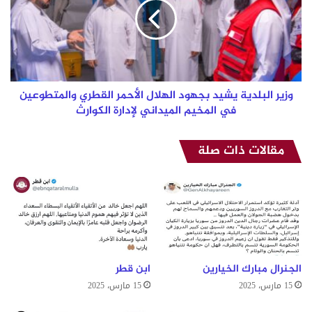
ر
ا
ل
ب
ل
د
ي
وزير البلدية يشيد بجهود الهلال الأحمر القطري والمتطوعين
ة
في المخيم الميداني لإدارة الكوارث
ي
ش
مقالات ذات صلة
ي
د
ب
ج
ه
و
د
ا
ل
الجنرال مبارك الخيارين
ابن قطر
ه
15 مارس، 2025
15 مارس، 2025
ل