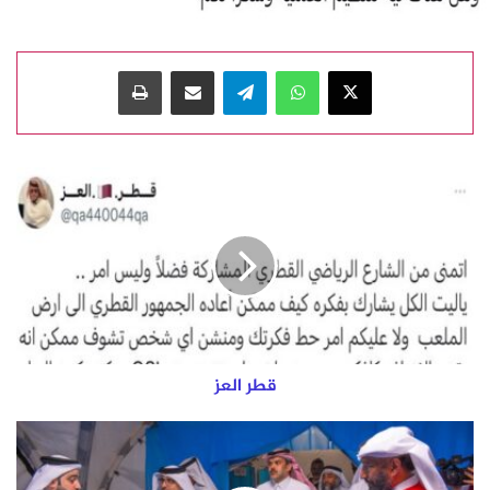
‫X
واتساب
تيلقرام
مشاركة عبر البريد
طباعة
ق
ط
ر
ا
ل
ع
ز
قطر العز
و
ز
ي