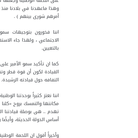
على اللحمة الوطنية وجعلها 
وهذا ماعهدنا في بلادنا منذ 
أمرهم شورى بينهم ) .
اننا فخورون بتوجيهات سمو
الاجتماعي ، ولهذا جاء الاست
بالتعيين.
كما ان تأكيد سمو الأمير على 
القيادة لكون أن قوة قطر و
التفافه حول قيادته الرشيدة.
اننا نعتز كثيراً بوحدتنا الو
مكانتها والتمسك بروح «كلنا في
تهدم .. هى بوصلة قيادتنا ال
أساس الدولة الحديثة، وأيضً
وأخيراً أقول ان اللحمة الو