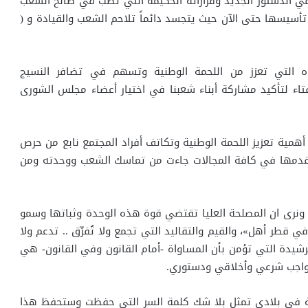
في الدستور الجديد وقراراته الحكيمة التي تصب في صالح الشعب
تأسيسها حتى الآن حيث يتجسد دائماً تلاحم الشعب والقيادة و (
ه التي تعزز من اللحمة الوطنية وتسهم في تضافر النسيج
فتاء لتأكيد مشاركة أبناء شعبنا في اختيار أعضاء مجلس الشورى
أهمية تعزيز اللحمة الوطنية وتكاتف أفراد المجتمع نابع من حرص
تقدمها في كافة المجالات جاءت من تماسك الشعب ووحدته ومن
طنية ونرى ان المصلحة العليا تقتضي قوة هذه الوحدة وثباتها وسمو
 قطر أهل»، والقيم والتقاليد التي تجمع ولا تُفرِّق .. تدعم ولا
رشيدة التي تؤمن بأن المساواة -أمام القانون وفي القانون- هي
ا واجب شرعي وأخلاقي ودستوري.
طنية في بلادي تمثل بلا شك كلمة السر التي حفظت وستحفظ هذا