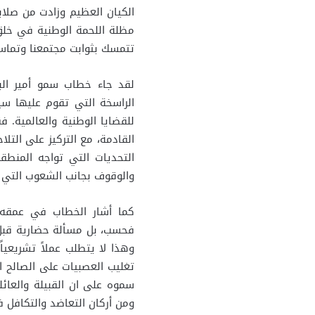
الكيان العظيم وزادت من صلاب
مظلة اللحمة الوطنية في خل
تتمسك بثوابت مجتمعنا وتماس
لقد جاء خطاب سمو أمير الب
الراسخة التي تقوم عليها سي
للقضايا الوطنية والعالمية.
القادمة، مع التركيز على التل
التحديات التي تواجه المنطق
والوقوف بجانب الشعوب التي ت
كما أشار الخطاب في عمقه 
فحسب، بل مسألة حضارية قبل 
وهذا لا يتطلب عملاً تشريعياً
تغليب العصبيات على الصالح ال
سموه على ان القبيلة والعائل
ومن أركان التعاضد والتكافل ف