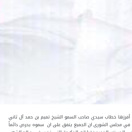
تي أفرزها خطاب سيدي صاحب السمو الشيخ تميم بن حمد آل ثاني
له في مجلس الشورى ان الجميع يتفق على ان سموه يحرص دائماً