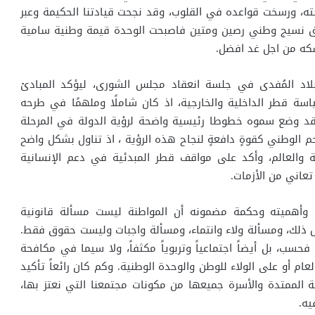
ته، ورسخت قواعده في القلوب، وقد نجحت قيادتنا الحكيمة وعبر
ق نسيج وطني رصين ومتين فاصبحت الوحدة قيمة وطنية سامية
كه من اجل غد افضل.
لاد المُفدى في جلسة انعقاد مجلس الشورى، ليؤكد المبادئ
اسة قطر الداخلية والخارجية، اذ كان شاملًا وملهمًا في طرحه
 فقد وضع سموه خطوطا رئيسية واضحة لرؤية الدولة في المرحلة
احم الوطني كقوةٍ دافعةٍ لنجاح هذه الرؤية ، اذ تناول بشكل واضح
ة والعالم، وأكد على مواقف قطر المبدئية في دعم الإنسانية
عاني من الأزمات.
وأهميته وحكمة مضمونه أن المواطنة ليست مسألة قانونية
ذلك، ومسألة ولاء وانتماء، ومسألة واجبات وليست حقوق فقط.
 فحسب، بل أيضاً اجتماعياً وتربوياً مكثفاً، ولا سيما في مكافحة
عام أو على الولاء للوطن والوحدة الوطنية. وكم كان رائعاً تأكيد
ة الممتدة والأسرة جميعها من مكونات مجتمعنا التي نعتز بها،
يه.