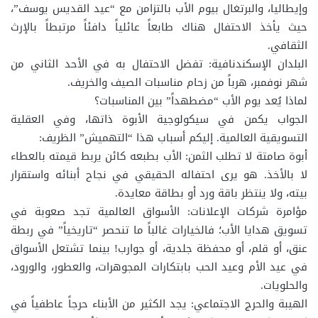
وإيطاليا، والبرتغال بيوم الأب بالتزامن مع “عيد القديس يوسف”،
حيث يأخذ الاحتفال هناك طابعاً عائلياً دافئاً مرتبطاً بالإرث
الثقافي.
البلدان الإسكندنافية: تفضل الاحتفال به في الأحد الثاني من
شهر نوفمبر، هرباً من زحام مناسبات الصيف والخريف.
لماذا يُعد يوم الأب “مضطهداً” بين المناسبات؟
الجواب يكمن في سيكولوجية الأبوة ذاتها، وفي العقلية
التسويقية العالمية. إليكم أسباب هذا “التهميش” الظريف:
أبوة صامتة لا تطلب الثمن: الأب بطبعه كائن يربط قيمته بالعطاء
لا بالأخذ. هو يرى احتفاله الحقيقي في نجاح أبنائه واستقرار
بيته، ولا ينتظر باقة ورد أو بطاقة معايدة.
مؤامرة شركات الإعلانات: الأسواق العالمية تجد صعوبة في
تسويق هدايا الأب؛ فالخيارات غالباً ما تنحصر “تاريخياً” في ربطة
عنق، أو قلم، أو محفظة جلدية، أو جوارب! بينما تشتعل الأسواق
في عيد الأم وعيد الحب بابتكارات المجوهرات، والعطور، والورود،
والحلويات.
الهيبة والحرج الاجتماعي: يجد الكثير من الأبناء حرجاً عاطفياً في