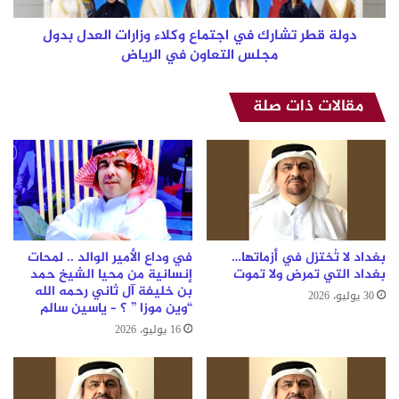
بدول
مجلس
دولة قطر تشارك في اجتماع وكلاء وزارات العدل بدول
التعاون
مجلس التعاون في الرياض
في
الرياض
مقالات ذات صلة
بغداد لا تُختزل في أزماتها…
في وداع الأمير الوالد .. لمحات
بغداد التي تمرض ولا تموت
إنسانية من محيا الشيخ حمد
بن خليفة آل ثاني رحمه الله
30 يوليو، 2026
“وين موزا ” ؟ – ياسين سالم
16 يوليو، 2026