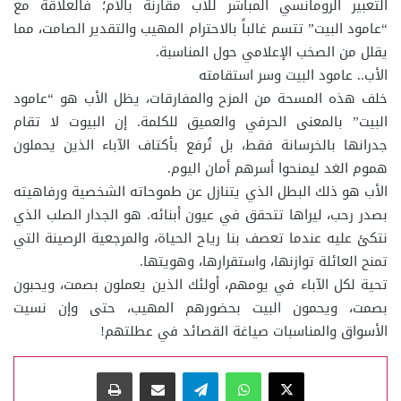
التعبير الرومانسي المباشر للأب مقارنة بالأم؛ فالعلاقة مع
“عامود البيت” تتسم غالباً بالاحترام المهيب والتقدير الصامت، مما
يقلل من الصخب الإعلامي حول المناسبة.
الأب.. عامود البيت وسر استقامته
خلف هذه المسحة من المزح والمفارقات، يظل الأب هو “عامود
البيت” بالمعنى الحرفي والعميق للكلمة. إن البيوت لا تقام
جدرانها بالخرسانة فقط، بل تُرفع بأكتاف الآباء الذين يحملون
هموم الغد ليمنحوا أسرهم أمان اليوم.
الأب هو ذلك البطل الذي يتنازل عن طموحاته الشخصية ورفاهيته
بصدر رحب، ليراها تتحقق في عيون أبنائه. هو الجدار الصلب الذي
نتكئ عليه عندما تعصف بنا رياح الحياة، والمرجعية الرصينة التي
تمنح العائلة توازنها، واستقرارها، وهويتها.
تحية لكل الآباء في يومهم، أولئك الذين يعملون بصمت، ويحبون
بصمت، ويحمون البيت بحضورهم المهيب، حتى وإن نسيت
الأسواق والمناسبات صياغة القصائد في عطلتهم!
‫X
واتساب
تيلقرام
مشاركة عبر البريد
طباعة