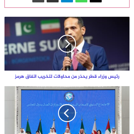
رئيس
وزراء
قطر
يحذر
من
محاولات
لتخريب
اتفاق
هرمز
رئيس وزراء قطر يحذر من محاولات لتخريب اتفاق هرمز
دولة
قطر
تشارك
في
اجتماع
وكلاء
وزارات
العدل