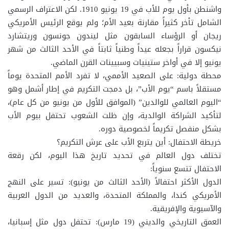
واشنطن بأول يوم للأب في 19 يونيو 1910. لكن الاعتراف الرسمي
الشامل تأخر كثيراً مقارنة بعيد الأم؛ ولم يوقع الرئيس الأمريكي
ريجان أو الرؤساء السابقون مثل ليندون جونسون وريتشارد
نيكسون قراراً بجعله عيداً وطنياً ثابتاً في الأحد الثالث من شهر
يونيو إلا في أواخر ستينيات وسبيينات القرن الماضي.
محطة دولية: على الصعيد الأممي، لا تفرد الأمم المتحدة يوماً
مستقلاً باسم “يوم الأب”، بل دمجت التكريم في إطار أشمل وهو
“اليوم العالمي للوالدين” (الموافق للأول من يونيو من كل عام)،
لتأكيد الشراكة الوالدية، وإن ظلت الشعوب تحتفل بيوم الأب
بشكل منفصل تكريماً لخصوصية دوره.
خريطة الاحتفال: أين يتربع الأب على عرش التكريم؟
تختلف دول العالم في تحديد تاريخ هذا اليوم، لكن رقعة
الاحتفال تتسع سنوياً:
الدول الأكثر احتفالاً (الأحد الثالث من يونيو): تسير على النهج
الأمريكي كندا، والمملكة المتحدة، والعديد من الدول العربية
والآسيوية والإفريقية.
العمق التاريخي والديني (19 مارس): تحتفل دول مثل إسبانيا،