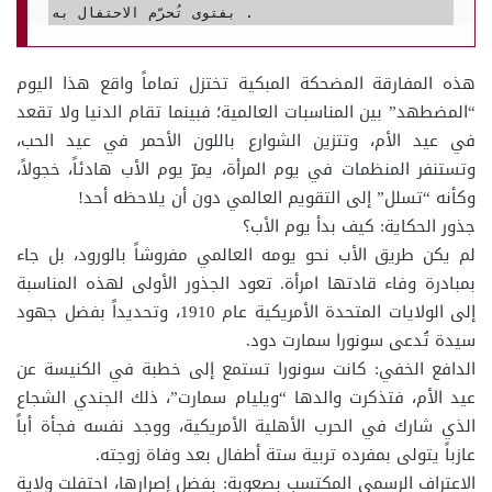
بفتوى تُحرّم الاحتفال به .
هذه المفارقة المضحكة المبكية تختزل تماماً واقع هذا اليوم
“المضطهد” بين المناسبات العالمية؛ فبينما تقام الدنيا ولا تقعد
في عيد الأم، وتتزين الشوارع باللون الأحمر في عيد الحب،
وتستنفر المنظمات في يوم المرأة، يمرّ يوم الأب هادئاً، خجولاً،
وكأنه “تسلل” إلى التقويم العالمي دون أن يلاحظه أحد!
جذور الحكاية: كيف بدأ يوم الأب؟
لم يكن طريق الأب نحو يومه العالمي مفروشاً بالورود، بل جاء
بمبادرة وفاء قادتها امرأة. تعود الجذور الأولى لهذه المناسبة
إلى الولايات المتحدة الأمريكية عام 1910، وتحديداً بفضل جهود
سيدة تُدعى سونورا سمارت دود.
الدافع الخفي: كانت سونورا تستمع إلى خطبة في الكنيسة عن
عيد الأم، فتذكرت والدها “ويليام سمارت”، ذلك الجندي الشجاع
الذي شارك في الحرب الأهلية الأمريكية، ووجد نفسه فجأة أباً
عازباً يتولى بمفرده تربية ستة أطفال بعد وفاة زوجته.
الاعتراف الرسمي المكتسب بصعوبة: بفضل إصرارها، احتفلت ولاية